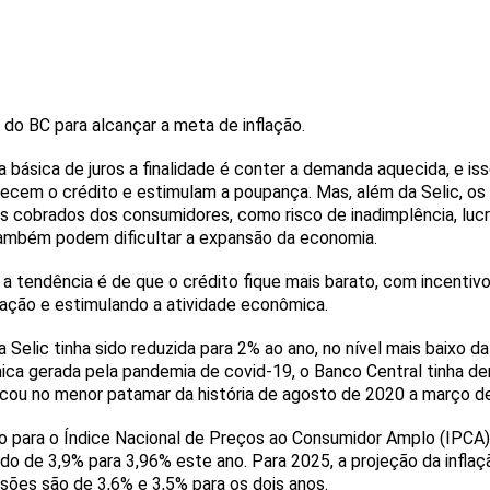
o do BC para alcançar a meta de inflação.
ásica de juros a finalidade é conter a demanda aquecida, e is
recem o crédito e estimulam a poupança. Mas, além da Selic, o
ros cobrados dos consumidores, como risco de inadimplência, luc
ambém podem dificultar a expansão da economia.
 a tendência é de que o crédito fique mais barato, com incenti
flação e estimulando a atividade econômica.
 a Selic tinha sido reduzida para 2% ao ano, no nível mais baixo da
a gerada pela pandemia de covid-19, o Banco Central tinha der
icou no menor patamar da história de agosto de 2020 a março d
o para o Índice Nacional de Preços ao Consumidor Amplo (IPCA) –
do de 3,9% para 3,96% este ano. Para 2025, a projeção da infl
isões são de 3,6% e 3,5% para os dois anos.