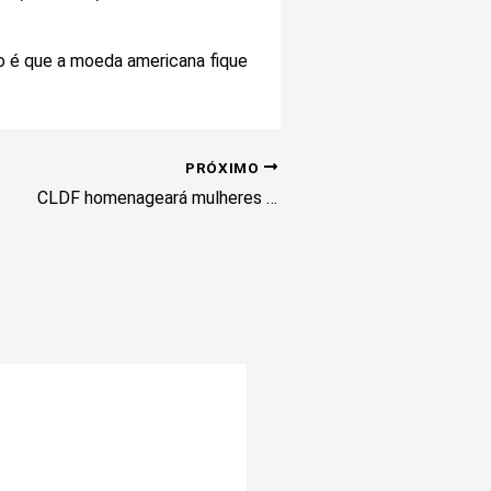
ão é que a moeda americana fique
PRÓXIMO
CLDF homenageará mulheres que inspiram na área da saúde