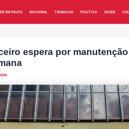
SB EM PAUTA
NACIONAL
TRABALHO
POLÍTICA
SAÚDE
COL
ceiro espera por manutenção
emana
2024