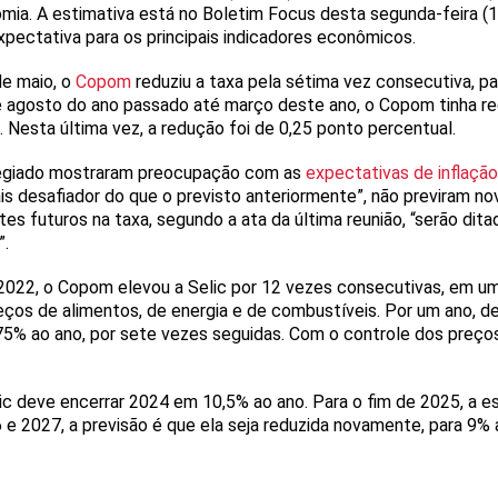
nomia. A estimativa está no Boletim Focus desta segunda-feira (1
ectativa para os principais indicadores econômicos.
de maio, o
Copom
reduziu a taxa pela sétima vez consecutiva, pa
e agosto do ano passado até março deste ano, o Copom tinha re
. Nesta última vez, a redução foi de 0,25 ponto percentual.
egiado mostraram preocupação com as
expectativas de inflação
desafiador do que o previsto anteriormente”, não previram nov
es futuros na taxa, segundo a ata da última reunião, “serão di
”.
022, o Copom elevou a Selic por 12 vezes consecutivas, em um
ços de alimentos, de energia e de combustíveis. Por um ano, d
75% ao ano, por sete vezes seguidas. Com o controle dos preços,
lic deve encerrar 2024 em 10,5% ao ano. Para o fim de 2025, a e
 e 2027, a previsão é que ela seja reduzida novamente, para 9% 