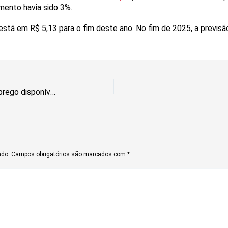
mento havia sido 3%.
está em R$ 5,13 para o fim deste ano. No fim de 2025, a previs
Semana abre com 605 vagas de emprego disponíveis por todo o DF
ado.
Campos obrigatórios são marcados com
*