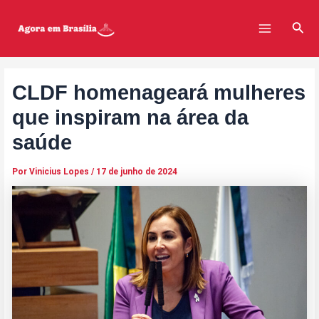
Ir
Post
Main
para
navigation
Pesq
Menu
o
conteúdo
CLDF homenageará mulheres
que inspiram na área da
saúde
Por
Vinicius Lopes
/
17 de junho de 2024