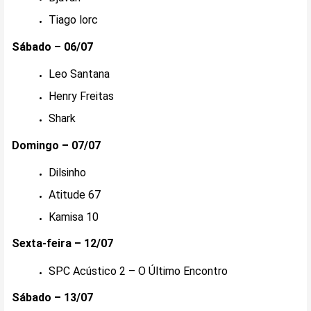
Tiago lorc
Sábado – 06/07
Leo Santana
Henry Freitas
Shark
Domingo – 07/07
Dilsinho
Atitude 67
Kamisa 10
Sexta-feira – 12/07
SPC Acústico 2 – O Último Encontro
Sábado – 13/07