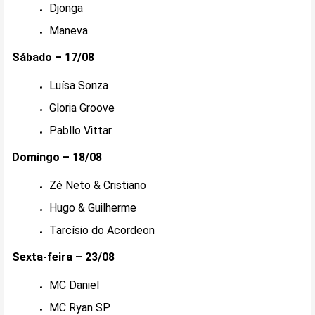
Djonga
Maneva
Sábado – 17/08
Luísa Sonza
Gloria Groove
Pabllo Vittar
Domingo – 18/08
Zé Neto & Cristiano
Hugo & Guilherme
Tarcísio do Acordeon
Sexta-feira – 23/08
MC Daniel
MC Ryan SP