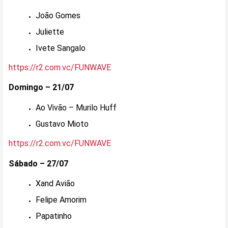
João Gomes
Juliette
Ivete Sangalo
https://r2.com.vc/FUNWAVE
Domingo – 21/07
Ao Vivão – Murilo Huff
Gustavo Mioto
https://r2.com.vc/FUNWAVE
Sábado – 27/07
Xand Avião
Felipe Amorim
Papatinho