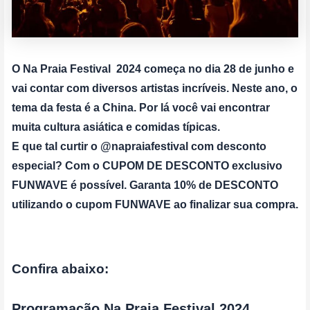
O Na Praia Festival 2024 começa no dia 28 de junho e
vai contar com diversos artistas incríveis. Neste ano, o
tema da festa é a China. Por lá você vai encontrar
muita cultura asiática e comidas típicas.
E que tal curtir o @napraiafestival com desconto
especial? Com o CUPOM DE DESCONTO exclusivo
FUNWAVE é possível. Garanta 10% de DESCONTO
utilizando o cupom FUNWAVE ao finalizar sua compra.
Confira abaixo:
Programação Na Praia Festival 2024