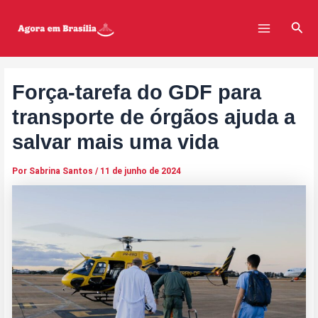
Ir
Post
Main
para
navigation
Pesq
Menu
o
conteúdo
Força-tarefa do GDF para
transporte de órgãos ajuda a
salvar mais uma vida
Por
Sabrina Santos
/
11 de junho de 2024