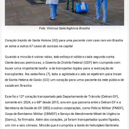
Foto: Vinícius Saiki/Agência Brasília
Coração trazido de Santa Helena (GO) para uma paciente com caso raro em Brasília
se soma a outros 67 casos de sucesso na capital
Quando a missão é salvar vidas, todo esforço é válido e cada segundo conta.
Ciente dessas premissas, o Governo do Distrito Federal (GDF) tem cumprido com
louvor uma importante tarefa: a de transportar órgãos para a realização de
transplantes. Na sexta-feira (7), toda a agilidade e o zelo se repetiram para trazer
de Santa Helena de Goiás (GO) um coração para uma paciente da rede pública de
saúde em Brasília.
Esse foi o 12º coração transportado pelo Departamento de Trânsito (Detran-DF),
somente em 2024, e o 68º desde 2015, ano em que parceria entre o Detran-DF e a
Secretaria de Saúde do DF (SES) e outras corporações, como Polícia Militar (PMDF),
Corpo de Bombeiros Militar (CBMDF) e Serviço de Atendimento Móvel de Urgência
(Samu), foi firmada. Além dos corações, já foram transportados quatro fígados,
um rim e seis córneas. Missão que é cumprida a bordo do helicóptero Sentinela.