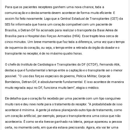
Para que os pacientes receptores ganhem uma nova chance, toda a
comunicação e o deslocamento devem acontecer de forma muito eficiente. E
assim foi feito novamente. Logo que a Central Estadual de Transplantes (CET) da
SES foi informada que havia um coração compatível com um paciente de
Brasília, o Detran-DF foi acionado para realizar o transporte da Base Aérea de
Brasília para o Hospital das Forças Armadas (HFA). Esse trajeto leva cerca de
cinco minutos. Um breve momento que faz toda a diferença, uma vez que o tempo
de isquemia do coração, ou seja, o tempo entre a retirada do órgão do doador e o
transplante no receptor, é de no máximo quatro horas.
O chefe do Instituto de Cardiologia e Transplantes do DF (ICTDF), Fernando Atik,
destaca que é fundamental o tempo entre a captação e o transplante ser o menor
possível. “O uso das forças especiais do governo, Polícia Militar, Corpo de
Bombeiros, Detran-DF, é absolutamente fundamental. E isso acontece de maneira
muito regrada aqui no DF, funciona muito bem”, elogia o médico.
Ele detalha que o coração foi recebido por uma paciente com um tipo sanguíneo
muito raro e deu novo norte para o tratamento do receptor. “A probabilidade de isso
acontecer é mínima. A gente já estava planejando outro tipo de tratamento, como
um coração artificial, por exemplo, porque o transplante era uma coisa que não
aconteceria. É como se ela tivesse ganhado na loteria, porque apareceu a pessoa
certa, no momento certo, em que ela estava precisando. Agora, ela vai ter uma