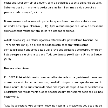
sociedade. Doar sem olhar a quem, com a certeza de que está salvando alguém.
Sabemos que é um momento de dor para as famílias, mas a vida de outras
pessoas pode começar”, afirma.
Normalmente, os doadores são pacientes que sofreram morte encefálica em
unidades de terapia intensiva (UTIs). Após a confirmação do quadro, é necessário
obter o consentimento da família para a doação de órgãos.
A distribuição segue critérios rigorosos estabelecidos pelo Sistema Nacional de
Transplantes (SNT), e a prioridade é dada com base em fatores como
compatibilidade sanguínea e tecidual, gravidade da doença do receptor, tempo em
lista de espera e urgência do caso. Tudo coordenado pelo Sistema Único de Saúde
(SUS).
Doença silenciosa
Em 2017, Robério Melo sentiu dores semelhantes à de uma gastrite e durante um
exame descobriu ter hemocromatose, um distúrbio que faz o corpo absorver muito
ferro e acumular a substância danificando órgãos do corpo. A saúde de Robério foi
se deteriorando rapidamente e, caso não fizesse um transplante de fígado, ele não
sobreviveria.
“Meu fígado estava 95% comprometido. No hospital, o médico me deu três dias de