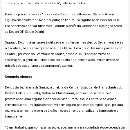
outra vida, é uma história fantástica”, celebra o médico.
Poder proporcionar essas “novas vidas” é um trabalho que o Detran-DF tem
orgulho em colaborar. “Toda a tripulação fica muito orgulhosa de executar esse
tipo de serviço e salvar uma vida”, admite o chefe da Unidade de Operação Aérea
do Detran-DF, Sérgio Dolghi.
Segundo Dolghi, a aeronave é utilizada em diversas missões do Detran, entre elas
a fiscalização e o apoio operacional nas blitze. Além disso, há uma parceria com
o Samu, por meio da Secretaria de Saúde, desde 2015. “Por esse termo de
cooperação, a gente deu prioridade para utilizar a aeronave do Detran devido às
missões de cada força de segurança”, explica.
Segunda chance
Dentro da Secretaria de Saúde, a diretora da Central Estadual de Transplantes do
Distrito Federal (CET-DF), Gabriella Christmann, afirma que “o trabalho é
proporcionar uma segunda chance de vida”. Para isso, a Central é acionada
sempre que há um órgão compatível com algum paciente da região, que, por sua
vez, entra em contato com os órgãos necessários para realizar o transporte e o
transplante.
“É um trabalho que começa na sociedade, termina na sociedade e que depende da