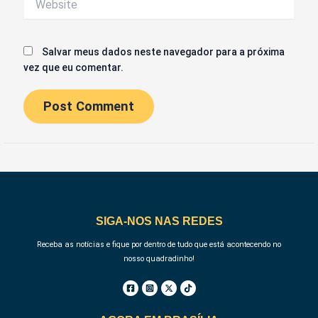
PRÓXIMO
ANTERIOR
Deixe um comentário
O seu endereço de e-mail não será publicado.
Campos obrigatórios são
marcados com
*
Digite
aqui...