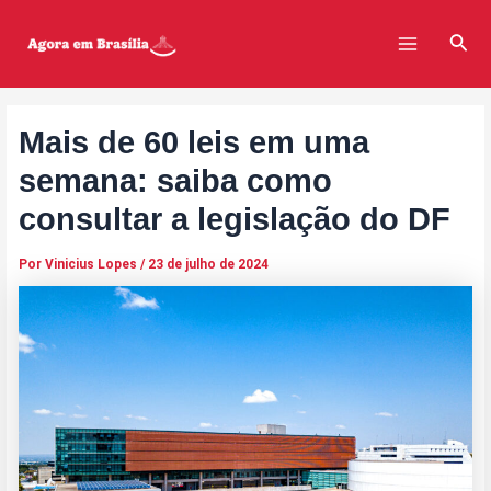
Ir
Post
Main
para
navigation
Pesq
Menu
o
conteúdo
Mais de 60 leis em uma
semana: saiba como
consultar a legislação do DF
Por
Vinicius Lopes
/
23 de julho de 2024