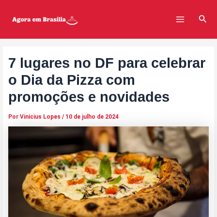
Ir
Post
Main
para
navigation
Pesq
Menu
o
conteúdo
7 lugares no DF para celebrar
o Dia da Pizza com
promoções e novidades
Por
Vinicius Lopes
/
10 de julho de 2024