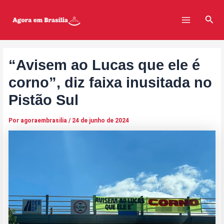
Ir
Post
Main
para
navigation
Pesq
Menu
o
conteúdo
“Avisem ao Lucas que ele é
corno”, diz faixa inusitada no
Pistão Sul
Por
agoraembrasilia
/
24 de junho de 2024