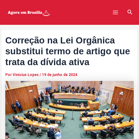
Ir
Post
Main
para
navigation
Pesq
Menu
o
conteúdo
Correção na Lei Orgânica
substitui termo de artigo que
trata da dívida ativa
Por
Vinicius Lopes
/
19 de junho de 2024