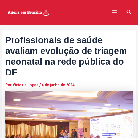
Ir
Post
Main
para
navigation
Pesq
Menu
o
conteúdo
Profissionais de saúde
avaliam evolução de triagem
neonatal na rede pública do
DF
Por
Vinicius Lopes
/
4 de junho de 2024