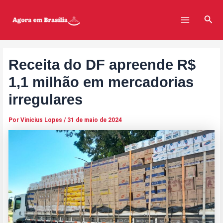
Ir
Post
Main
para
navigation
Pesq
Menu
o
conteúdo
Receita do DF apreende R$
1,1 milhão em mercadorias
irregulares
Por
Vinicius Lopes
/
31 de maio de 2024