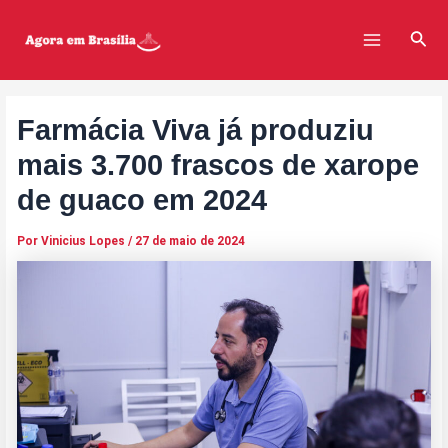
Ir
Post
Main
para
navigation
Pesq
Menu
o
conteúdo
Farmácia Viva já produziu
mais 3.700 frascos de xarope
de guaco em 2024
Por
Vinicius Lopes
/
27 de maio de 2024