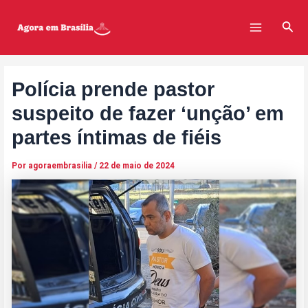
Ir
Post
Main
para
navigation
Pesq
Menu
o
conteúdo
Polícia prende pastor
suspeito de fazer ‘unção’ em
partes íntimas de fiéis
Por
agoraembrasilia
/
22 de maio de 2024