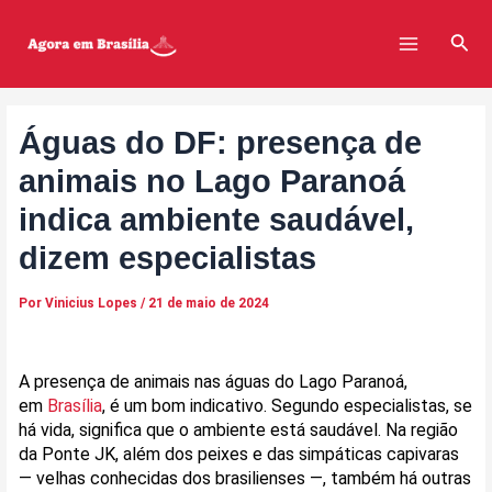
Ir
Post
Main
para
navigation
Pesq
Menu
o
conteúdo
Águas do DF: presença de
animais no Lago Paranoá
indica ambiente saudável,
dizem especialistas
Por
Vinicius Lopes
/
21 de maio de 2024
A presença de animais nas águas do Lago Paranoá,
em
Brasília
, é um bom indicativo.
Segundo especialistas, se
há vida, significa que o ambiente está saudável.
Na região
da Ponte JK, além dos peixes e das simpáticas capivaras
— velhas conhecidas dos brasilienses —, também há outras