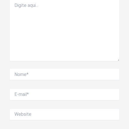
Digite
aqui...
Nome*
E-
mail*
Website