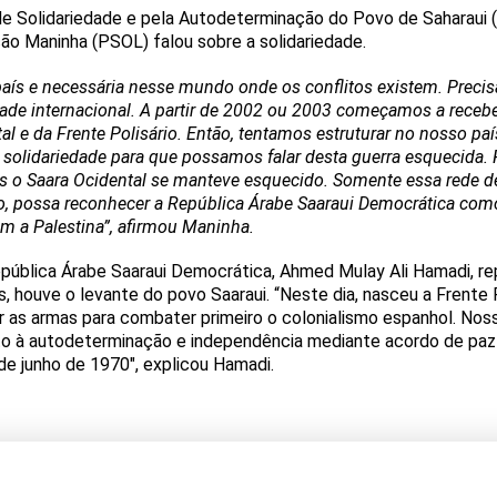
e Solidariedade e pela Autodeterminação do Povo de Saharaui (A
ão Maninha (PSOL) falou sobre a solidariedade.
país e necessária nesse mundo onde os conflitos existem. Preci
de internacional. A partir de 2002 ou 2003 começamos a recebe
al e da Frente Polisário. Então, tentamos estruturar no nosso pa
solidariedade para que possamos falar desta guerra esquecida. 
as o Saara Ocidental se manteve esquecido. Somente essa rede d
, possa reconhecer a República Árabe Saaraui Democrática como
m a Palestina”, afirmou Maninha.
pública Árabe Saaraui Democrática, Ahmed Mulay Ali Hamadi, re
os, houve o levante do povo Saaraui. “Neste dia, nasceu a Frente
r as armas para combater primeiro o colonialismo espanhol. No
ito à autodeterminação e independência mediante acordo de paz 
e junho de 1970″, explicou Hamadi.