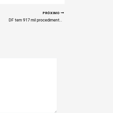
PRÓXIMO
DF tem 917 mil procedimentos médicos na fila de espera da rede pública