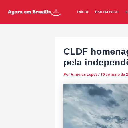
Ir
Post
para
navigation
INÍCIO
BSB EM FOCO
B
o
conteúdo
CLDF homenage
pela independ
Por
Vinicius Lopes
/
10 de maio de 