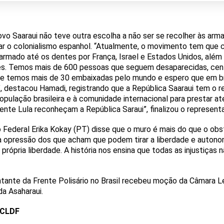
o Saaraui não teve outra escolha a não ser se recolher às arm
r o colonialismo espanhol. “Atualmente, o movimento tem que c
armado até os dentes por França, Israel e Estados Unidos, além
res. Temos mais de 600 pessoas que seguem desaparecidas, cen
Hoje temos mais de 30 embaixadas pelo mundo e espero que em b
”, destacou Hamadi, registrando que a República Saaraui tem o
opulação brasileira e à comunidade internacional para prestar a
dente Lula reconheçam a República Saraui”, finalizou o represent
o Federal Erika Kokay (PT) disse que o muro é mais do que o obst
da opressão dos que acham que podem tirar a liberdade e auton
rópria liberdade. A história nos ensina que todas as injustiças 
ntante da Frente Polisário no Brasil recebeu moção da Câmara L
da Asaharaui.
 CLDF