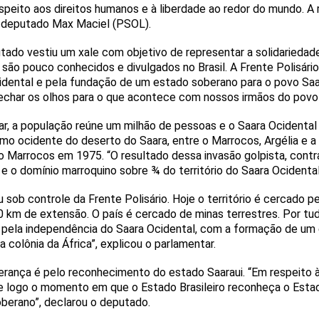
peito aos direitos humanos e à liberdade ao redor do mundo. A 
 do deputado Max Maciel (PSOL).
utado vestiu um xale com objetivo de representar a solidarieda
 são pouco conhecidos e divulgados no Brasil. A Frente Polisári
cidental e pela fundação de um estado soberano para o povo Saar
har os olhos para o que acontece com nossos irmãos do povo S
r, a população reúne um milhão de pessoas e o Saara Ocidenta
mo ocidente do deserto do Saara, entre o Marrocos, Argélia e a 
 Marrocos em 1975. “O resultado dessa invasão golpista, contra 
e o domínio marroquino sobre ¾ do território do Saara Ocidental
cou sob controle da Frente Polisário. Hoje o território é cercado
 km de extensão. O país é cercado de minas terrestres. Por tudo
e pela independência do Saara Ocidental, com a formação de um 
a colônia da África”, explicou o parlamentar.
erança é pelo reconhecimento do estado Saaraui. “Em respeito à 
e logo o momento em que o Estado Brasileiro reconheça o Est
berano”, declarou o deputado.