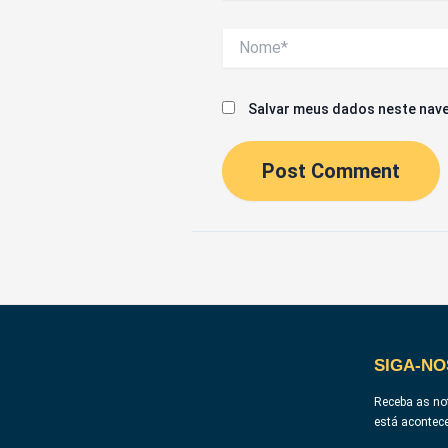
Nome*
Salvar meus dados neste nave
SIGA-NO
Receba as not
está acontec