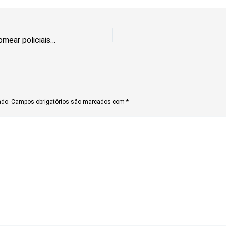
Buriti aguarda sanção de Lula para nomear policiais militares e civis no DF
ado.
Campos obrigatórios são marcados com
*