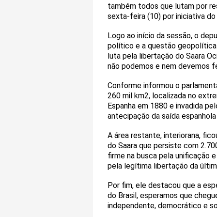
também todos que lutam por res
sexta-feira (10) por iniciativa
Logo ao início da sessão, o dep
político e a questão geopolítica
luta pela libertação do Saara O
não podemos e nem devemos fec
Conforme informou o parlamenta
260 mil km2, localizada no extre
Espanha em 1880 e invadida pelo
antecipação da saída espanhola 
A área restante, interiorana, fi
do Saara que persiste com 2.700
firme na busca pela unificação 
pela legítima libertação da últim
Por fim, ele destacou que a esp
do Brasil, esperamos que chegu
independente, democrático e so