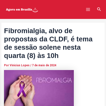
Ir
Post
Main
para
navigation
Pesq
Menu
o
conteúdo
Fibromialgia, alvo de
propostas da CLDF, é tema
de sessão solene nesta
quarta (8) às 10h
Por
Vinicius Lopes
/
7 de maio de 2024