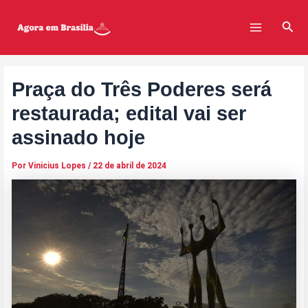
Ir
Post
Main
para
navigation
Pesq
Menu
o
conteúdo
Praça do Três Poderes será
restaurada; edital vai ser
assinado hoje
Por
Vinicius Lopes
/
22 de abril de 2024