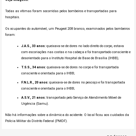
Todas as vítimas foram socorridas pelos bombeiros e transportadas para
hospitais.
Os ocupantes do automóvel, um Peugeot 208 branco, examinados pelos bombeiros
foram:
J.A.S., 33 anos:
queixava-se de dores no lado direito do corpo, estava
com escoriações nas costas e na cabeça e foi transportado consciente e
desorientado para o Instituto Hospital de Base de Brasília (IHBB);
T.S.S., 34 anos:
queixava-se de dores no corpo e foi transportada
consciente e orientada para o IHBB;
F.N.L.R., 20 anos:
queixava-se de dores no pescoço e foi transportada
consciente e orientada para o IHBB;
A.S.V., 21 anos:
transportado pelo Serviço de Atendimento Móvel de
Urgência (Samu).
Não há informações sobre a dinâmica do acidente. O local ficou aos cuidados da
Polícia Militar do Distrito Federal (PMDF).