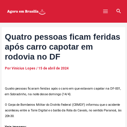
Ir
Post
Main
para
navigation
Pesq
Menu
o
conteúdo
Quatro pessoas ficam feridas
após carro capotar em
rodovia no DF
Por
Vinicius Lopes
/
15 de abril de 2024
Quatro pessoas ficaram feridas após o carro em que estavam capotar na DF-001,
em Sobradinho, na noite desse domingo (14/4).
O Corpo de Bombeiros Militar do Distrito Federal (CBMDF) informou que o acidente
aconteceu entre a Torre Digital e o balão da Rota do Cavalo, no sentido Paranoá, às
20h30.
Veja imagens: