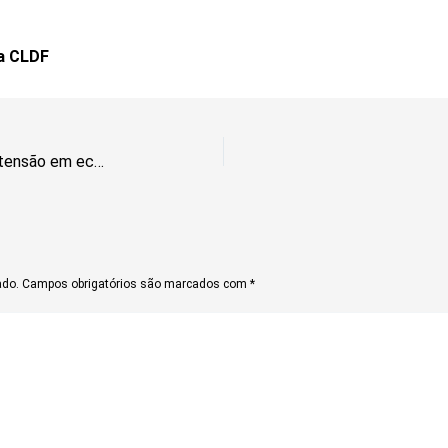
ia CLDF
Inscrições abertas para curso de extensão em economia
ado.
Campos obrigatórios são marcados com
*