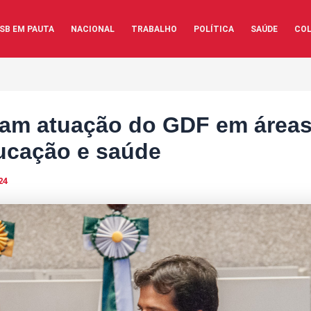
SB EM PAUTA
NACIONAL
TRABALHO
POLÍTICA
SAÚDE
COL
ticam atuação do GDF em áre
ducação e saúde
24