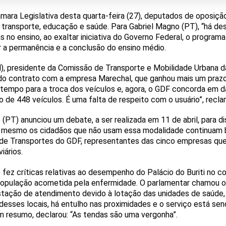
mara Legislativa desta quarta-feira (27), deputados de oposição
ransporte, educação e saúde. Para Gabriel Magno (PT), “há de
 no ensino, ao exaltar iniciativa do Governo Federal, o program
r a permanência e a conclusão do ensino médio.
), presidente da Comissão de Transporte e Mobilidade Urbana d
do contrato com a empresa Marechal, que ganhou mais um prazo 
tempo para a troca dos veículos e, agora, o GDF concorda em d
o de 448 veículos. É uma falta de respeito com o usuário”, reclam
 (PT) anunciou um debate, a ser realizada em 11 de abril, para di
 mesmo os cidadãos que não usam essa modalidade continuam ba
 de Transportes do GDF, representantes das cinco empresas que 
iários.
) fez críticas relativas ao desempenho do Palácio do Buriti no
população acometida pela enfermidade. O parlamentar chamou o
tação de atendimento devido à lotação das unidades de saúde, 
 desses locais, há entulho nas proximidades e o serviço está 
Em resumo, declarou: “As tendas são uma vergonha”.