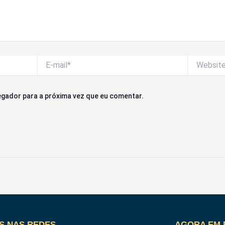
E-
Website
mail*
gador para a próxima vez que eu comentar.
S NAS REDES
AGORA EM 