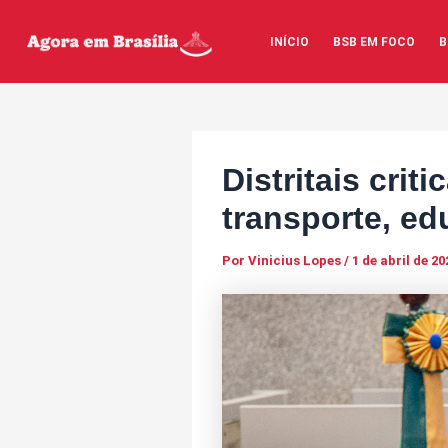
Ir
Post
para
navigation
INÍCIO
BSB EM FOCO
B
o
conteúdo
Distritais cri
transporte, e
Por
Vinicius Lopes
/
1 de abril de 20