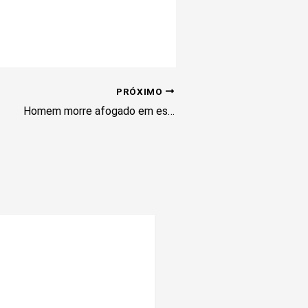
PRÓXIMO
Homem morre afogado em espelho d’água em frente ao Palácio do Buriti