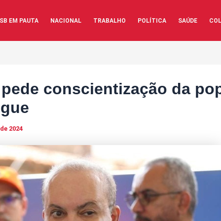
SB EM PAUTA
NACIONAL
TRABALHO
POLÍTICA
SAÚDE
COL
 pede conscientização da po
ngue
 de 2024