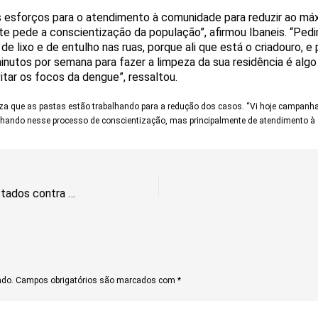
esforços para o atendimento à comunidade para reduzir ao má
te pede a conscientização da população”, afirmou Ibaneis. “Ped
e lixo e de entulho nas ruas, porque ali que está o criadouro, 
minutos por semana para fazer a limpeza da sua residência é alg
itar os focos da dengue”, ressaltou.
iza que as pastas estão trabalhando para a redução dos casos. “Vi hoje campanha
hando nesse processo de conscientização, mas principalmente de atendimento à 
PF faz operação no DF e em dois estados contra fraude na CNH
ado.
Campos obrigatórios são marcados com
*