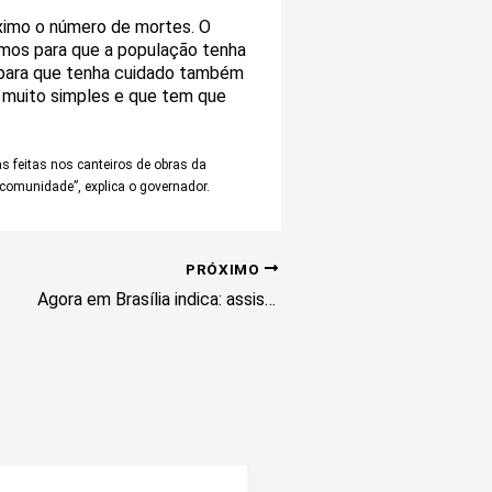
ximo o número de mortes. O
imos para que a população tenha
e para que tenha cuidado também
o muito simples e que tem que
s feitas nos canteiros de obras da
comunidade”, explica o governador.
PRÓXIMO
Agora em Brasília indica: assista ao filme ‘Todos Menos Você’ que já vendeu US$ 200 milhões nas bilheterias mundiais