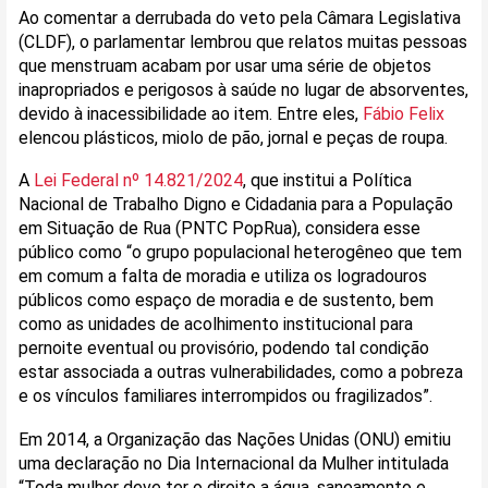
Ao comentar a derrubada do veto pela Câmara Legislativa
(CLDF), o parlamentar lembrou que relatos muitas pessoas
que menstruam acabam por usar uma série de objetos
inapropriados e perigosos à saúde no lugar de absorventes,
devido à inacessibilidade ao item. Entre eles,
Fábio Felix
elencou plásticos, miolo de pão, jornal e peças de roupa.
A
Lei Federal nº 14.821/2024
, que institui a Política
Nacional de Trabalho Digno e Cidadania para a População
em Situação de Rua (PNTC PopRua), considera esse
público como “o grupo populacional heterogêneo que tem
em comum a falta de moradia e utiliza os logradouros
públicos como espaço de moradia e de sustento, bem
como as unidades de acolhimento institucional para
pernoite eventual ou provisório, podendo tal condição
estar associada a outras vulnerabilidades, como a pobreza
e os vínculos familiares interrompidos ou fragilizados”.
Em 2014, a Organização das Nações Unidas (ONU) emitiu
uma declaração no Dia Internacional da Mulher intitulada
“Toda mulher deve ter o direito a água, saneamento e