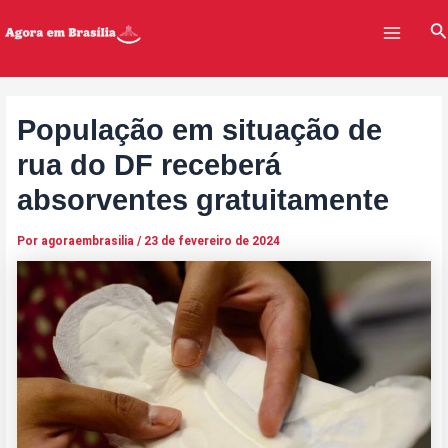
Ir
Post
Main
Pe
para
navigation
Menu
o
conteúdo
População em situação de
rua do DF receberá
absorventes gratuitamente
Por
agoraembrasilia
/
23 de fevereiro de 2024