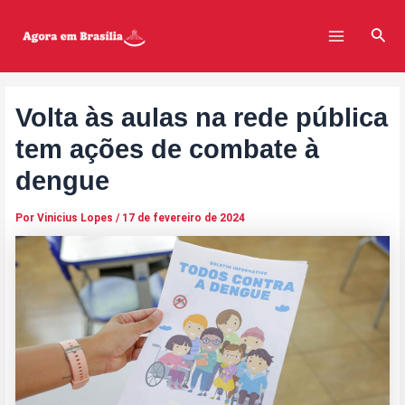
Ir
Post
Main
para
navigation
Pesq
Menu
o
conteúdo
Volta às aulas na rede pública
tem ações de combate à
dengue
Por
Vinicius Lopes
/
17 de fevereiro de 2024