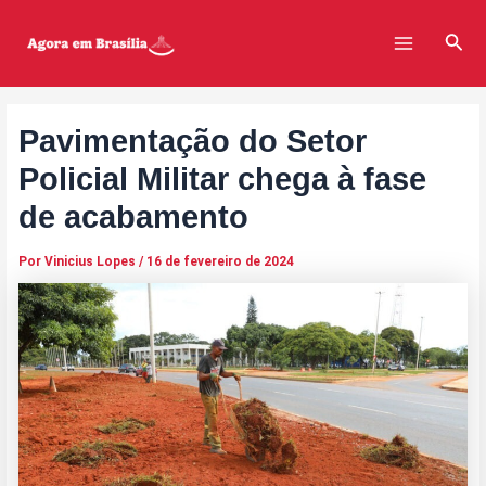
Ir
Post
Main
para
navigation
Pesq
Menu
o
conteúdo
Pavimentação do Setor
Policial Militar chega à fase
de acabamento
Por
Vinicius Lopes
/
16 de fevereiro de 2024