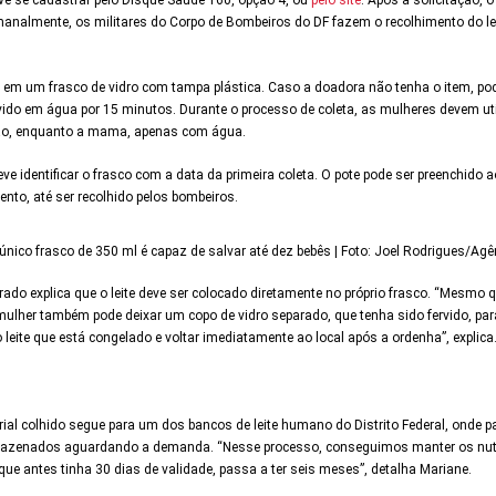
emanalmente, os militares do Corpo de Bombeiros do DF fazem o recolhimento do l
em um frasco de vidro com tampa plástica. Caso a doadora não tenha o item, pode 
fervido em água por 15 minutos. Durante o processo de coleta, as mulheres devem u
ão, enquanto a mama, apenas com água.
eve identificar o frasco com a data da primeira coleta. O pote pode ser preenchid
nto, até ser recolhido pelos bombeiros.
nico frasco de 350 ml é capaz de salvar até dez bebês | Foto: Joel Rodrigues/Agên
ado explica que o leite deve ser colocado diretamente no próprio frasco. “Mesmo 
 A mulher também pode deixar um copo de vidro separado, que tenha sido fervido, p
eite que está congelado e voltar imediatamente ao local após a ordenha”, explica
ial colhido segue para um dos bancos de leite humano do Distrito Federal, onde 
mazenados aguardando a demanda. “Nesse processo, conseguimos manter os nutr
, que antes tinha 30 dias de validade, passa a ter seis meses”, detalha Mariane.