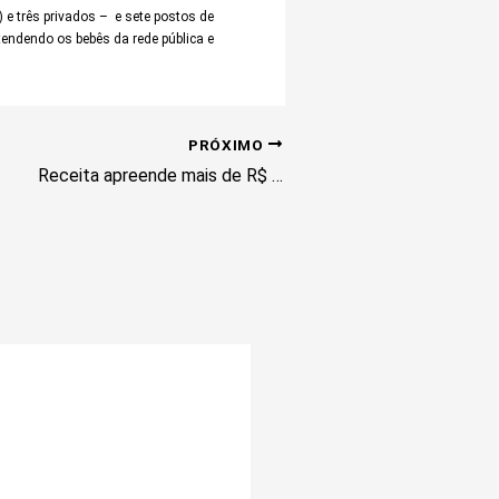
 e três privados – e sete postos de
endendo os bebês da rede pública e
PRÓXIMO
Receita apreende mais de R$ 1,1 milhão em roupas, autopeças e cosméticos