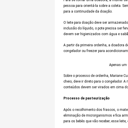
pessoa para orientá-la sobre a coleta. S
para a continuidade da doação.
O leite para doação deve ser armazenado 
inclusão do líquido, o pote precisa ser 
devem ser higienizados com água e sab
A partir da primeira ordenha, a doadora d
congelador ou freezer para acondicioname
Apenas um ú
Sobre o processo de ordenha, Mariane Cur
cheio, deve ir direto para o congelador.
conteúdos devem ser virados em cima do l
Processo de pasteurização
Após o recolhimento dos frascos, o mater
eliminação de microrganismos e fica ar
para os bebês que vão receber; esse leite