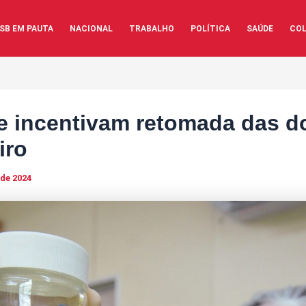
SB EM PAUTA
NACIONAL
TRABALHO
POLÍTICA
SAÚDE
COL
te incentivam retomada das 
iro
 de 2024