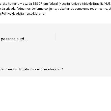
leite humano – dez da SES-DF, um federal (Hospital Universitário de Brasília/HUB)
atro da privada. “Atuamos de forma conjunta, trabalhando como uma rede mesmo, at
 Política de Aleitamento Materno.
Aplicativo facilita a comunicação de pessoas surdas em serviços públicos
ado.
Campos obrigatórios são marcados com
*