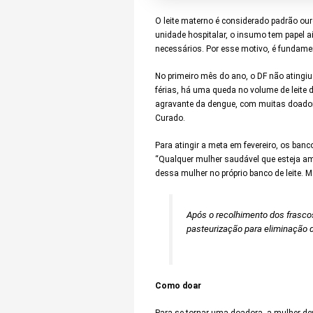
O leite materno é considerado padrão ou
unidade hospitalar, o insumo tem papel a
necessários. Por esse motivo, é fundame
No primeiro mês do ano, o DF não atingiu
férias, há uma queda no volume de leite
agravante da dengue, com muitas doadora
Curado.
Para atingir a meta em fevereiro, os ban
“Qualquer mulher saudável que esteja 
dessa mulher no próprio banco de leite. M
Após o recolhimento dos frasco
pasteurização para eliminação
Como doar
Para se tornar uma doadora, a mulher de