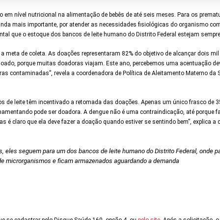
ro em nível nutricional na alimentação de bebês de até seis meses. Para os prema
inda mais importante, por atender as necessidades fisiológicas do organismo com
ntal que o estoque dos bancos de leite humano do Distrito Federal estejam sempr
 a meta de coleta. As doações representaram 82% do objetivo de alcançar dois mil 
 doado, porque muitas doadoras viajam. Este ano, percebemos uma acentuação de
s contaminadas”, revela a coordenadora de Política de Aleitamento Materno da S
cos de leite têm incentivado a retomada das doações. Apenas um único frasco de 3
amamentando pode ser doadora. A dengue não é uma contraindicação, até porqu
as é claro que ela deve fazer a doação quando estiver se sentindo bem”, explica a
s, eles seguem para um dos bancos de leite humano do Distrito Federal, onde 
 de microrganismos e ficam armazenados aguardando a demanda
ve se cadastrar pelo Disque Saúde 160, opção 4, ou
pelo site
. Após a solicitação, 