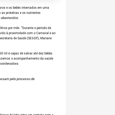
turos e os bebês internados em uma
 as proteínas e os nutrientes
e abastecidos.
litros por mês. “Durante o período de
vido à proximidade com o Carnaval e ao
ecretaria de Saúde (SES-DF), Mariane
50 ml é capaz de salvar até dez bebês.
e fazemos o acompanhamento da saúde
 coordenadora.
passam pelo processo de
o banco de leite entra em contato com a