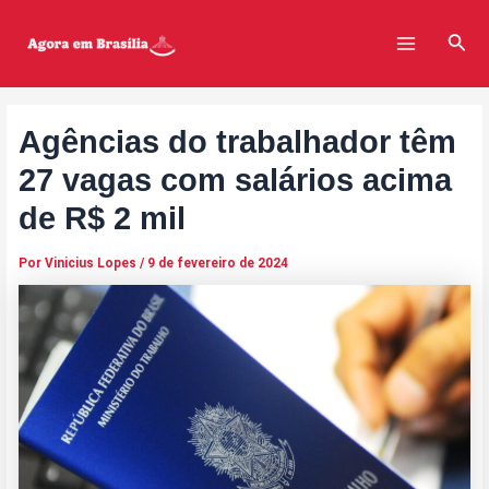
Ir
Post
Main
para
navigation
Pesq
Menu
o
conteúdo
Agências do trabalhador têm
27 vagas com salários acima
de R$ 2 mil
Por
Vinicius Lopes
/
9 de fevereiro de 2024