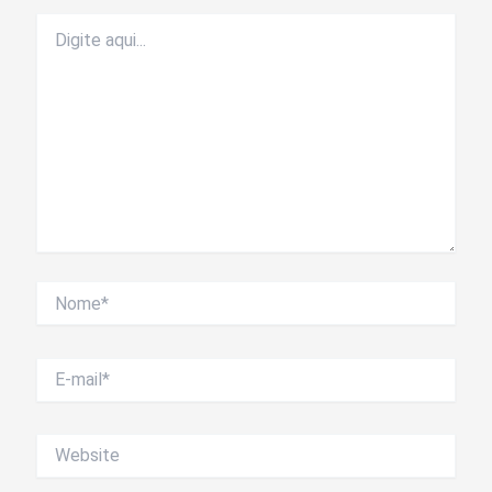
Digite
aqui...
Nome*
E-
mail*
Website