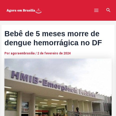
Ir
Post
Main
para
navigation
Pesq
Menu
o
conteúdo
Bebê de 5 meses morre de
dengue hemorrágica no DF
Por
agoraembrasilia
/
2 de fevereiro de 2024