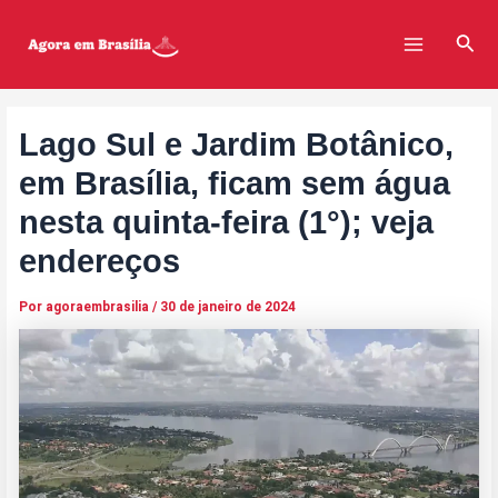
Ir
Post
Main
para
navigation
Pesq
Menu
o
conteúdo
Lago Sul e Jardim Botânico,
em Brasília, ficam sem água
nesta quinta-feira (1°); veja
endereços
Por
agoraembrasilia
/
30 de janeiro de 2024