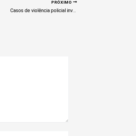
PRÓXIMO
Casos de violência policial investigados pela corregedoria da PMDF aumentam 14% em 2023