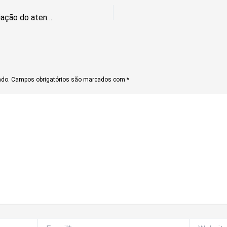
Dia Internacional da Educação: ampliação do atendimento é prioridade do GDF
ado.
Campos obrigatórios são marcados com
*
E-
Website