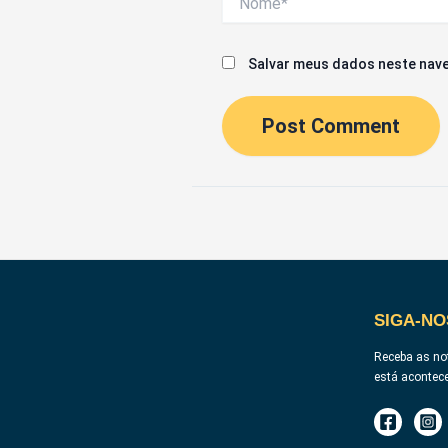
Salvar meus dados neste nave
SIGA-NO
Receba as not
está acontec