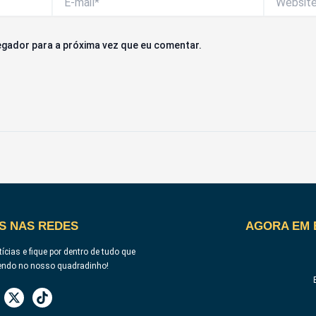
mail*
gador para a próxima vez que eu comentar.
S NAS REDES
AGORA EM 
ícias e fique por dentro de tudo que
endo no nosso quadradinho!