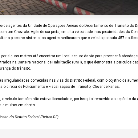
pe de agentes da Unidade de Operações Aéreas do Departamento de Trânsito do Dis
 com um Chevrolet Agile de cor preta, em alta velocidade, nas proximidades do C
ltar a placa no sistema, os agentes verificaram que o veículo possuía 457 notifica
por alguns metros até encontrar um local seguro da via para proceder à abordage
trados na Carteira Nacional de Habilitação (CNH), o que demonstra a periculosida
rança do trânsito.
 irregularidades cometidas nas vias do Distrito Federal, com o objetivo de aumen
rça o diretor de Policiamento e Fiscalização de Trânsito, Clever de Farias.
o veículo também não estava licenciado e, por isso, foi removido ao depósito da au
os e multas em aberto.
ito do Distrito Federal (Detran-DF)