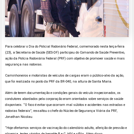
Para celebrar o Dia do Policial Rodoviário Federal, comemorado nesta terça-feira
(23), a Secretaria de Saúde (SES-DF) participou do Comando de Saúde Preventivo,
ação da Polícia Rodoviária Federal (PRF) com objetivo de promover saúde e mais
segurança nas rodovias.
Caminhoneiros e motoristas de veículos de cargas eram o público-alvo da ação,
que foi realizada no posto da PRF da BR-040, na altura de Santa Maria.
Além de terem documentação e condições gerais do veículo inspecionados, os
condutores abordados pela corporação eram orientados sobre serviços de saúde
disponíveis. “O foco é evitar que ocorram mal súbitos e acidentes nas estradas e
rodovias federais”, ressaltou o chefe do Núcleo de Segurança Viária da PRF,
Jonathan Nicolau.
“Hoje ofertamos serviços de vacinação do calendário adulto, aferição de pressão e
glicemia, testes rápidos de hepatite B e C, HIV e sífilis. Além disso,