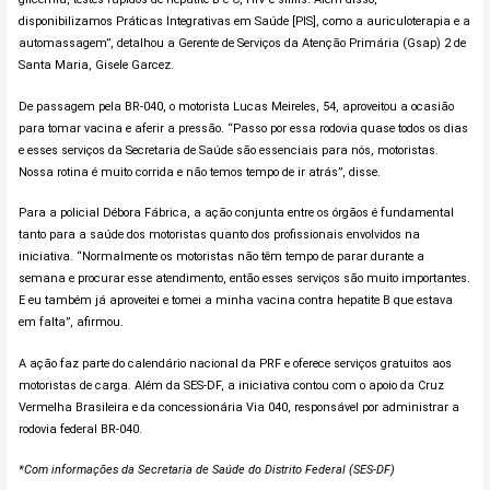
disponibilizamos Práticas Integrativas em Saúde [PIS], como a auriculoterapia e a
automassagem”, detalhou a Gerente de Serviços da Atenção Primária (Gsap) 2 de
Santa Maria, Gisele Garcez.
De passagem pela BR-040, o motorista Lucas Meireles, 54, aproveitou a ocasião
para tomar vacina e aferir a pressão. “Passo por essa rodovia quase todos os dias
e esses serviços da Secretaria de Saúde são essenciais para nós, motoristas.
Nossa rotina é muito corrida e não temos tempo de ir atrás”, disse.
Para a policial Débora Fábrica, a ação conjunta entre os órgãos é fundamental
tanto para a saúde dos motoristas quanto dos profissionais envolvidos na
iniciativa. “Normalmente os motoristas não têm tempo de parar durante a
semana e procurar esse atendimento, então esses serviços são muito importantes.
E eu também já aproveitei e tomei a minha vacina contra hepatite B que estava
em falta”, afirmou.
A ação faz parte do calendário nacional da PRF e oferece serviços gratuitos aos
motoristas de carga. Além da SES-DF, a iniciativa contou com o apoio da Cruz
Vermelha Brasileira e da concessionária Via 040, responsável por administrar a
rodovia federal BR-040.
*Com informações da Secretaria de Saúde do Distrito Federal (SES-DF)