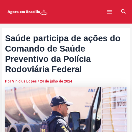
Ir
Post
Main
para
navigation
Pesq
Menu
o
conteúdo
Saúde participa de ações do
Comando de Saúde
Preventivo da Polícia
Rodoviária Federal
Por
Vinicius Lopes
/
24 de julho de 2024