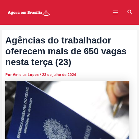
Ir
Post
Main
para
navigation
Pesq
Menu
o
conteúdo
Agências do trabalhador
oferecem mais de 650 vagas
nesta terça (23)
Por
Vinicius Lopes
/
23 de julho de 2024