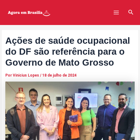
Ir
Post
Main
para
navigation
Pesq
Menu
o
conteúdo
Ações de saúde ocupacional
do DF são referência para o
Governo de Mato Grosso
Por
Vinicius Lopes
/
18 de julho de 2024