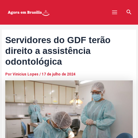
Ir
Post
Main
para
navigation
Pesq
Menu
o
conteúdo
Servidores do GDF terão
direito a assistência
odontológica
Por
Vinicius Lopes
/
17 de julho de 2024