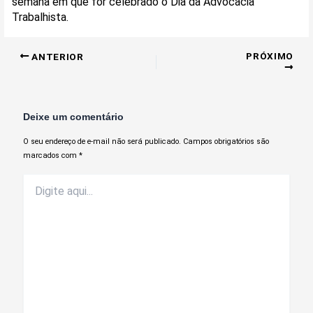
semana em que for celebrado o Dia da Advocacia
Trabalhista.
PRÓXIMO
ANTERIOR
Deixe um comentário
O seu endereço de e-mail não será publicado.
Campos obrigatórios são
marcados com
*
Digite
aqui...