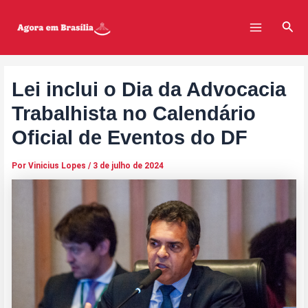
Ir
Post
Main
para
navigation
Pesq
Menu
o
conteúdo
Lei inclui o Dia da Advocacia
Trabalhista no Calendário
Oficial de Eventos do DF
Por
Vinicius Lopes
/
3 de julho de 2024