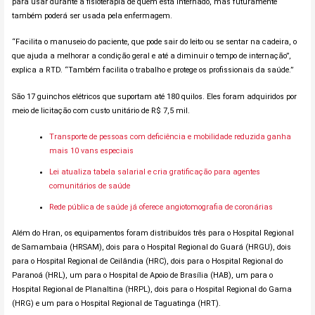
para usar durante a fisioterapia de quem está internado, mas futuramente
também poderá ser usada pela enfermagem.
“Facilita o manuseio do paciente, que pode sair do leito ou se sentar na cadeira, o
que ajuda a melhorar a condição geral e até a diminuir o tempo de internação”,
explica a RTD. “Também facilita o trabalho e protege os profissionais da saúde.”
São 17 guinchos elétricos que suportam até 180 quilos. Eles foram adquiridos por
meio de licitação com custo unitário de R$ 7,5 mil.
Transporte de pessoas com deficiência e mobilidade reduzida ganha
mais 10 vans especiais
Lei atualiza tabela salarial e cria gratificação para agentes
comunitários de saúde
Rede pública de saúde já oferece angiotomografia de coronárias
Além do Hran, os equipamentos foram distribuídos três para o Hospital Regional
de Samambaia (HRSAM), dois para o Hospital Regional do Guará (HRGU), dois
para o Hospital Regional de Ceilândia (HRC), dois para o Hospital Regional do
Paranoá (HRL), um para o Hospital de Apoio de Brasília (HAB), um para o
Hospital Regional de Planaltina (HRPL), dois para o Hospital Regional do Gama
(HRG) e um para o Hospital Regional de Taguatinga (HRT).