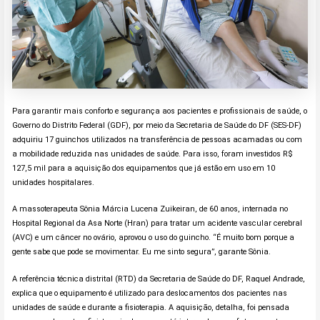
Para garantir mais conforto e segurança aos pacientes e profissionais de saúde, o
Governo do Distrito Federal (GDF), por meio da Secretaria de Saúde do DF (SES-DF)
adquiriu 17 guinchos utilizados na transferência de pessoas acamadas ou com
a mobilidade reduzida nas unidades de saúde. Para isso, foram investidos R$
127,5 mil para a aquisição dos equipamentos que já estão em uso em 10
unidades hospitalares.
A massoterapeuta Sônia Márcia Lucena Zuikeiran, de 60 anos, internada no
Hospital Regional da Asa Norte (Hran) para tratar um acidente vascular cerebral
(AVC) e um câncer no ovário, aprovou o uso do guincho. “É muito bom porque a
gente sabe que pode se movimentar. Eu me sinto segura”, garante Sônia.
A referência técnica distrital (RTD) da Secretaria de Saúde do DF, Raquel Andrade,
explica que o equipamento é utilizado para deslocamentos dos pacientes nas
unidades de saúde e durante a fisioterapia. A aquisição, detalha, foi pensada