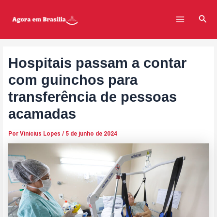
Ir
Post
Main
para
navigation
Pesq
Menu
o
conteúdo
Hospitais passam a contar
com guinchos para
transferência de pessoas
acamadas
Por
Vinicius Lopes
/
5 de junho de 2024