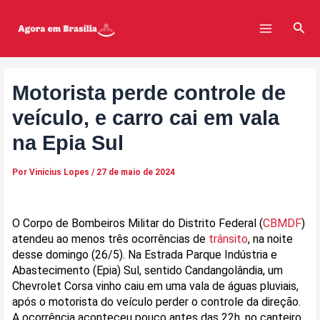
Ir
Post
Main
para
navigation
Pesq
Menu
o
conteúdo
Motorista perde controle de
veículo, e carro cai em vala
na Epia Sul
Por
Vinicius Lopes
/
27 de maio de 2024
O Corpo de Bombeiros Militar do Distrito Federal (
CBMDF
)
atendeu ao menos três ocorrências de
trânsito
, na noite
desse domingo (26/5). Na Estrada Parque Indústria e
Abastecimento (Epia) Sul, sentido Candangolândia, um
Chevrolet Corsa vinho caiu em uma vala de águas pluviais,
após o motorista do veículo perder o controle da direção.
A ocorrência aconteceu pouco antes das 22h, no canteiro