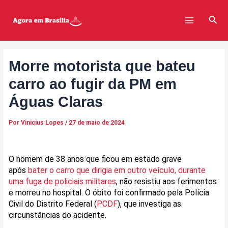
Ir
Post
Main
para
navigation
Pesq
Menu
o
conteúdo
Morre motorista que bateu
carro ao fugir da PM em
Águas Claras
Por
Vinicius Lopes
/
27 de maio de 2024
O homem de 38 anos que ficou em estado grave
após
bater o carro que dirigia em outro veículo, durante
uma fuga de policiais militares
, não resistiu aos ferimentos
e morreu no hospital. O óbito foi confirmado pela Polícia
Civil do Distrito Federal (
PCDF
), que investiga as
circunstâncias do acidente.