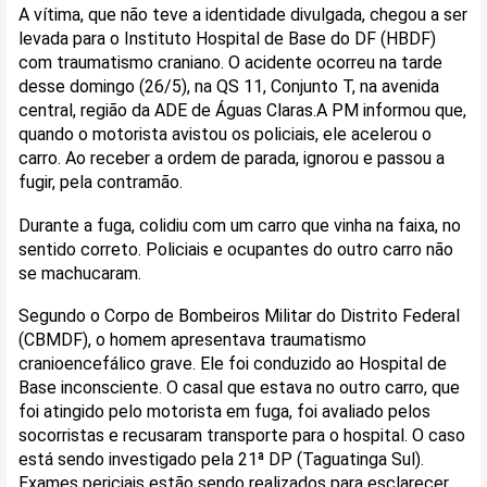
A vítima, que não teve a identidade divulgada, chegou a ser
levada para o Instituto Hospital de Base do DF (HBDF)
com traumatismo craniano. O acidente ocorreu na tarde
desse domingo (26/5), na QS 11, Conjunto T, na avenida
central, região da ADE de Águas Claras.A PM informou que,
quando o motorista avistou os policiais, ele acelerou o
carro. Ao receber a ordem de parada, ignorou e passou a
fugir, pela contramão.
Durante a fuga, colidiu com um carro que vinha na faixa, no
sentido correto. Policiais e ocupantes do outro carro não
se machucaram.
Segundo o Corpo de Bombeiros Militar do Distrito Federal
(CBMDF), o homem apresentava traumatismo
cranioencefálico grave. Ele foi conduzido ao Hospital de
Base inconsciente. O casal que estava no outro carro, que
foi atingido pelo motorista em fuga, foi avaliado pelos
socorristas e recusaram transporte para o hospital. O caso
está sendo investigado pela 21ª DP (Taguatinga Sul).
Exames periciais estão sendo realizados para esclarecer