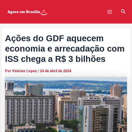
Ir
Post
Main
para
navigation
Pesq
Menu
o
conteúdo
Ações do GDF aquecem
economia e arrecadação com
ISS chega a R$ 3 bilhões
Por
Vinicius Lopes
/
24 de abril de 2024