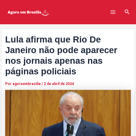
Ir
Post
Main
para
navigation
Pesq
Menu
o
conteúdo
Lula afirma que Rio De
Janeiro não pode aparecer
nos jornais apenas nas
páginas policiais
Por
agoraembrasilia
/
2 de abril de 2024