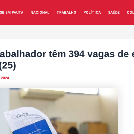
SB EM PAUTA
NACIONAL
TRABALHO
POLÍTICA
SAÚDE
COL
rabalhador têm 394 vagas de
(25)
 2024