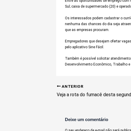
Entre as oportunidades de emprego com o
Sul; caixa de supermercado (20) e operad
Os interessados podem cadastrar o curríc
nenhuma das chances do dia seja atraente
que as empresas procuram.
Empregadores que desejam ofertar vagas 
pelo aplicativo Sine Fácil.
Também é possível solicitar atendimento
Desenvolvimento Econômico, Trabalho e 
ANTERIOR
Veja a rota do fumacê desta segunda
Deixe um comentário
O seu endereço de e-mail não será public