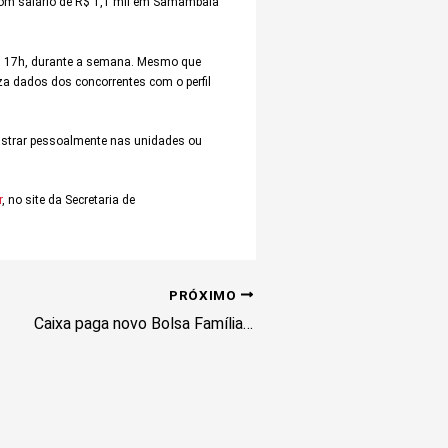
 com salário de R$ 1,1 mil em Samambaia
s 17h, durante a semana. Mesmo que
za dados dos concorrentes com o perfil
dastrar pessoalmente nas unidades ou
r
, no site da Secretaria de
PRÓXIMO
Caixa paga novo Bolsa Família a beneficiários com NIS de final 7