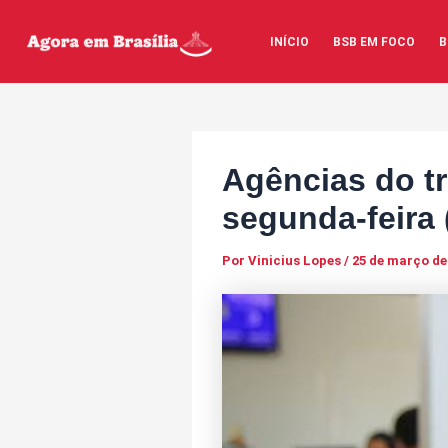
Ir
Post
para
navigation
INÍCIO
BSB EM FOCO
B
o
conteúdo
Agências do t
segunda-feira 
Por
Vinicius Lopes
/
25 de março de