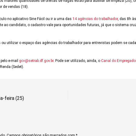
s maiores quantidades de ofertas de vagas estão para auxiliar de limpeza (20),
or de vendas (18).
ulo no aplicativo Sine Fácil ou ir a uma das
14 agências do trabalhador
, das 8h à
 ao candidato, o cadastro vale para oportunidades futuras, já que o sistema cru
ou utilizar o espaço das agências do trabalhador para entrevistas podem se ca
 pelo e-mail
gcv@setrab.df.gov.br
. Pode ser utilizado, ainda, o
Canal do Empregado
Renda (Sedet).
-feira (25)
ado.
Campos obrigatórios são marcados com
*