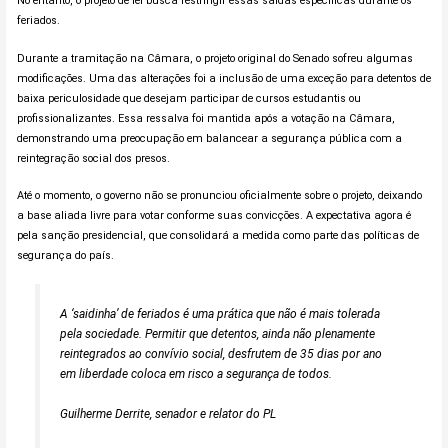
No entanto, o projeto de lei busca restringir essas saídas específicas durante os
feriados.
Durante a tramitação na Câmara, o projeto original do Senado sofreu algumas
modificações. Uma das alterações foi a inclusão de uma exceção para detentos de
baixa periculosidade que desejam participar de cursos estudantis ou
profissionalizantes. Essa ressalva foi mantida após a votação na Câmara,
demonstrando uma preocupação em balancear a segurança pública com a
reintegração social dos presos.
Até o momento, o governo não se pronunciou oficialmente sobre o projeto, deixando
a base aliada livre para votar conforme suas convicções. A expectativa agora é
pela sanção presidencial, que consolidará a medida como parte das políticas de
segurança do país.
A ‘saidinha’ de feriados é uma prática que não é mais tolerada
pela sociedade. Permitir que detentos, ainda não plenamente
reintegrados ao convívio social, desfrutem de 35 dias por ano
em liberdade coloca em risco a segurança de todos.
Guilherme Derrite, senador e relator do PL