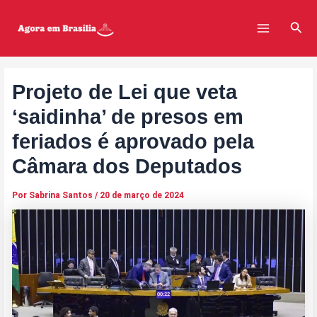
Ir
Post
Main
para
navigation
Pesq
Menu
o
conteúdo
Projeto de Lei que veta
‘saidinha’ de presos em
feriados é aprovado pela
Câmara dos Deputados
Por
Sabrina Santos
/
20 de março de 2024