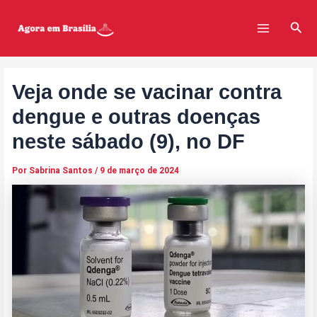
Ir
Post
Main
para
navigation
Pesq
Menu
o
conteúdo
Veja onde se vacinar contra
dengue e outras doenças
neste sábado (9), no DF
Por
Sabrina Santos
/
9 de março de 2024