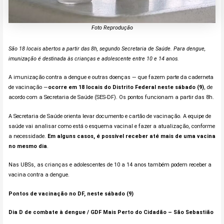
Foto Reprodução
São 18 locais abertos a partir das 8h, segundo Secretaria de Saúde. Para dengue,
imunização é destinada às crianças e adolescente entre 10 e 14 anos.
A imunização contra a dengue e outras doenças — que fazem parte da caderneta
de vacinação —
ocorre em 18 locais do Distrito Federal neste sábado (9)
, de
acordo com a Secretaria de Saúde (SES-DF). Os pontos funcionam a partir das 8h.
A Secretaria de Saúde orienta levar documento e cartão de vacinação. A equipe de
saúde vai analisar como está o esquema vacinal e fazer a atualização, conforme
a necessidade.
Em alguns casos, é possível receber até mais de uma vacina
no mesmo dia
.
Nas UBSs, as crianças e adolescentes de 10 a 14 anos também podem receber a
vacina contra a dengue.
Pontos de vacinação no DF, neste sábado (9)
Dia D de combate à dengue / GDF Mais Perto do Cidadão –
São Sebastião