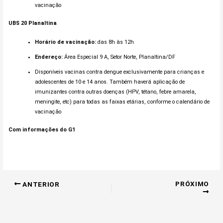
vacinação
UBS 20 Planaltina
Horário de vacinação:
das 8h às 12h
Endereço:
Área Especial 9 A, Setor Norte, Planaltina/DF
Disponíveis vacinas contra dengue exclusivamente para crianças e
adolescentes de 10 e 14 anos. Também haverá aplicação de
imunizantes contra outras doenças (HPV, tétano, febre amarela,
meningite, etc) para todas as faixas etárias, conforme o calendário de
vacinação
Com informações do G1
PRÓXIMO
ANTERIOR