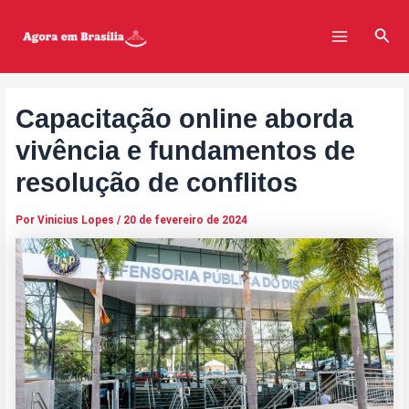
Ir
Post
Main
para
navigation
Pesq
Menu
o
conteúdo
Capacitação online aborda
vivência e fundamentos de
resolução de conflitos
Por
Vinicius Lopes
/
20 de fevereiro de 2024